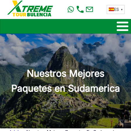
Pasar
ES
al
contenido
principal
Nuestros Mejores
Paquetes en Sudamerica