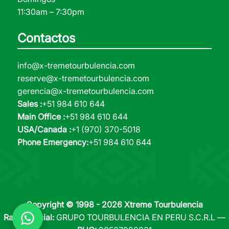
11:30am – 7:30pm
Contactos
info@x-tremetourbulencia.com
reserve@x-tremetourbulencia.com
gerencia@x-tremetourbulencia.com
Sales :
+51 984 610 644
Main Office :
+51 984 610 644
USA/Canada :
+1 (970) 370-5018
Phone Emergency:
+51 984 610 644
Copyright © 1998 - 2026 Xtreme Tourbulencia
Razón Social:
GRUPO TOURBULENCIA EN PERU S.C.R.L —