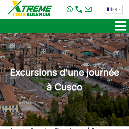
Aller
FR
au
contenu
principal
Excursions d'une journée
à Cusco