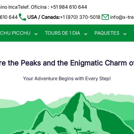
ino Inca
Telef. Oficina : +51 984 610 644
 610 644
USA / Canada:
+1 (970) 370-5018
info@x-tr
CHU PICCHU
TOURS DE 1 DIA
PAQUETES
Toggle
Toggle
Togg
u
submenu
submenu
subm
re the Peaks and the Enigmatic Charm o
Your Adventure Begins with Every Step!