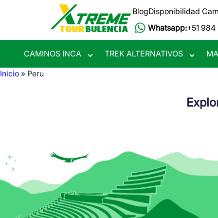
Pasar
Blog
Disponibilidad Cam
al
Whatsapp:
+51 984
contenido
principal
CAMINOS INCA
TREK ALTERNATIVOS
MA
Toggle
Toggle
submenu
submen
Inicio
Peru
Ruta
Explo
de
navegación