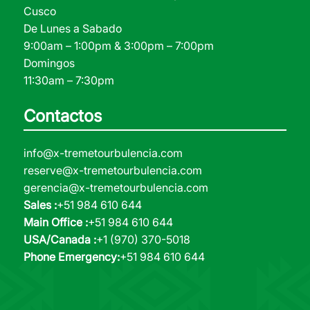
Cusco
De Lunes a Sabado
9:00am – 1:00pm & 3:00pm – 7:00pm
Domingos
11:30am – 7:30pm
Contactos
info@x-tremetourbulencia.com
reserve@x-tremetourbulencia.com
gerencia@x-tremetourbulencia.com
Sales :
+51 984 610 644
Main Office :
+51 984 610 644
USA/Canada :
+1 (970) 370-5018
Phone Emergency:
+51 984 610 644