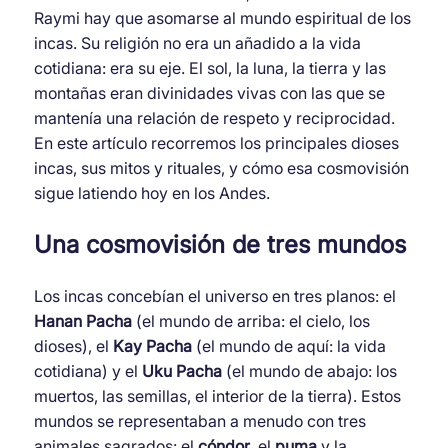
navegación
Raymi hay que asomarse al mundo espiritual de los
incas. Su religión no era un añadido a la vida
cotidiana: era su eje. El sol, la luna, la tierra y las
montañas eran divinidades vivas con las que se
mantenía una relación de respeto y reciprocidad.
En este artículo recorremos los principales dioses
incas, sus mitos y rituales, y cómo esa cosmovisión
sigue latiendo hoy en los Andes.
Una cosmovisión de tres mundos
Los incas concebían el universo en tres planos: el
Hanan Pacha
(el mundo de arriba: el cielo, los
dioses), el
Kay Pacha
(el mundo de aquí: la vida
cotidiana) y el
Uku Pacha
(el mundo de abajo: los
muertos, las semillas, el interior de la tierra). Estos
mundos se representaban a menudo con tres
animales sagrados: el
cóndor
, el
puma
y la