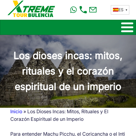
Pasar
ES
al
contenido
principal
Los dioses incas: mitos,
rituales y el corazón
espiritual de un imperio
Inicio
Los Dioses Incas: Mitos, Rituales y El
Ruta
Corazón Espiritual de un Imperio
de
Para entender Machu Picchu, el Coricancha o el Inti