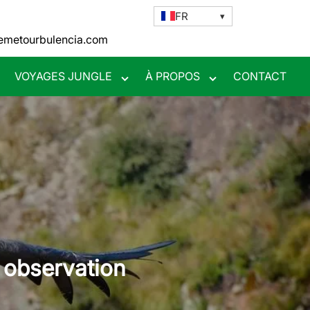
FR
remetourbulencia.com
VOYAGES JUNGLE
À PROPOS
CONTACT
ggle
Toggle
Toggle
bmenu
submenu
submenu
 observation