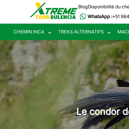
Aller
Blog
Disponibilité du ch
au
WhatsApp :
+51 984
contenu
principal
CHEMIN INCA
TREKS ALTERNATIFS
MAC
Toggle
Toggle
submenu
submenu
Le condor d