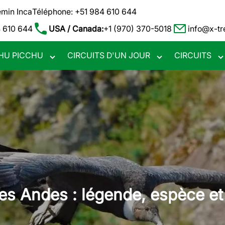
emin Inca
Téléphone: +51 984 610 644
 610 644
USA / Canada:
+1 (970) 370-5018
info@x-t
HU PICCHU
CIRCUITS D'UN JOUR
CIRCUITS
Toggle
Toggle
To
submenu
submenu
su
es Andes : légende, espèce et